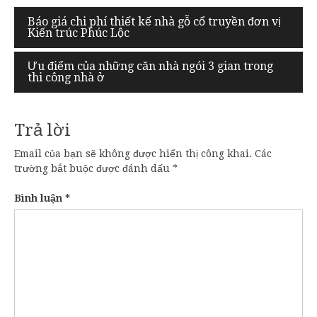
Điều
Báo giá chi phí thiết kế nhà gỗ cổ truyền đơn vị
Kiến trúc Phúc Lộc
hướng
bài
Ưu điểm của những căn nhà ngói 3 gian trong
thi công nhà ở
viết
Trả lời
Email của bạn sẽ không được hiển thị công khai.
Các
trường bắt buộc được đánh dấu
*
Bình luận
*