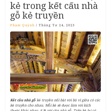
kẻ trong kết cấu nhà
gỗ kẻ truyền
Phạm Quỳnh
/
Tháng Tư 24, 2023
Kết cấu nhà gỗ
kẻ truyền nổi bật với bộ vì giữa có các
kẻ truyền cho nhau. Mỗi kẻ sẽ được làm với kích
thước khác nhau, tỉ lệ với căn nhà gỗ. Trên kẻ lại có