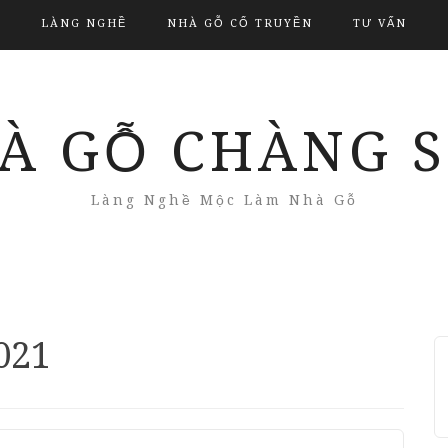
LÀNG NGHỀ
NHÀ GỖ CỔ TRUYỀN
TƯ VẤN
À GỖ CHÀNG 
Làng Nghề Mộc Làm Nhà Gỗ
021