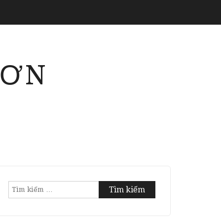
SƠN
Tìm
kiếm
cho: