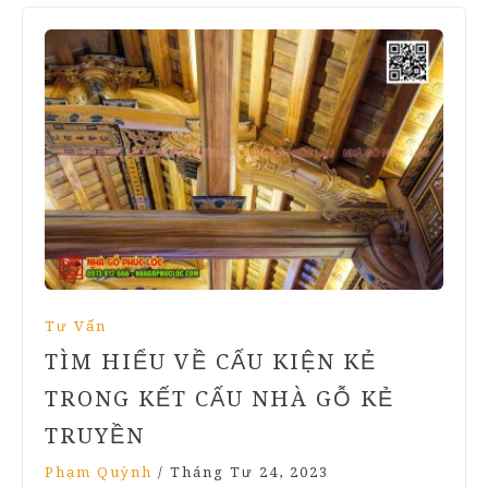
Tư Vấn
TÌM HIỂU VỀ CẤU KIỆN KẺ
TRONG KẾT CẤU NHÀ GỖ KẺ
TRUYỀN
Phạm Quỳnh
/
Tháng Tư 24, 2023