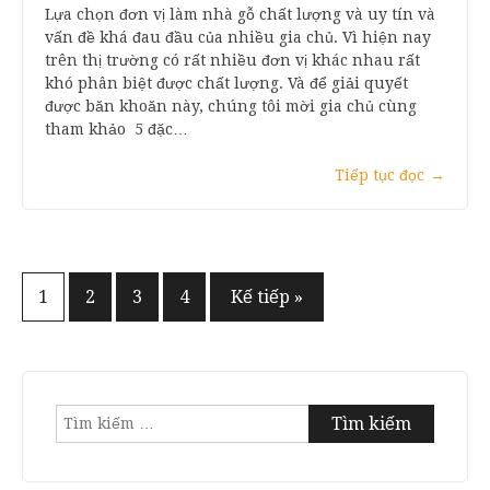
Lựa chọn đơn vị làm nhà gỗ chất lượng và uy tín và
vấn đề khá đau đầu của nhiều gia chủ. Vì hiện nay
trên thị trường có rất nhiều đơn vị khác nhau rất
khó phân biệt được chất lượng. Và để giải quyết
được băn khoăn này, chúng tôi mời gia chủ cùng
tham khảo 5 đặc…
Tiếp tục đọc
→
Điều
1
2
3
4
Kế tiếp »
hướng
bài
viết
Tìm
kiếm
cho: