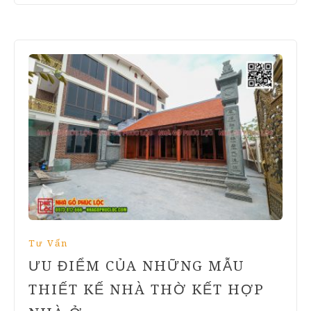
Tư Vấn
ƯU ĐIỂM CỦA NHỮNG MẪU
THIẾT KẾ NHÀ THỜ KẾT HỢP