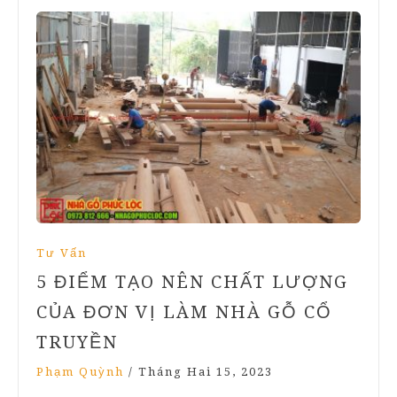
Tư Vấn
5 ĐIỂM TẠO NÊN CHẤT LƯỢNG
CỦA ĐƠN VỊ LÀM NHÀ GỖ CỔ
TRUYỀN
Phạm Quỳnh
/
Tháng Hai 15, 2023