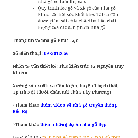
nhà gỗ có tuổi thọ cao.
Quy trình lọc gỗ và xẻ gỗ của nhà gỗ
Phúc Lộc hết sức khắt khe. Tất cả đều
được giám sát chặt chẽ đảm bảo chất
lượng của các sản phẩm nhà gỗ.
Thông tin về nhà gỗ Phúc Lộc
Số điện thoại:
0973812666
Nhận tư vấn thiết kế: Th.s kiến trúc sư Nguyễn Huy
Khiêm
Xưởng sản xuất: xã Cần Kiệm, huyện Thạch thất,
Tp Hà Nội (dưới chân núi chùa Tây Phương)
>Tham khảo
thêm video về nhà gỗ truyền thống
Bắc Bộ
>Tham khảo
thêm những dự án nhà gỗ đẹp
Được gắn thẻ
mẫu nhà gỗ trên tầng 2
,
nhà gỗ trên