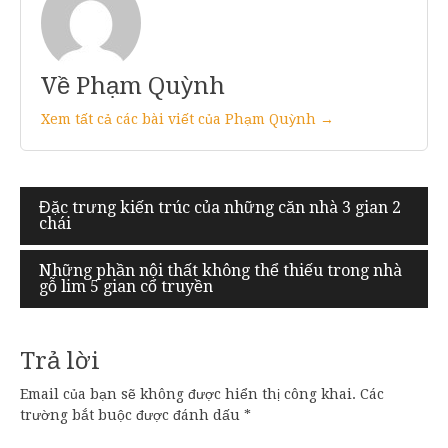
Về Phạm Quỳnh
Xem tất cả các bài viết của Phạm Quỳnh →
Điều
Đặc trưng kiến trúc của những căn nhà 3 gian 2
chái
hướng
bài
Những phần nội thất không thể thiếu trong nhà
gỗ lim 5 gian cổ truyền
viết
Trả lời
Email của bạn sẽ không được hiển thị công khai.
Các
trường bắt buộc được đánh dấu
*