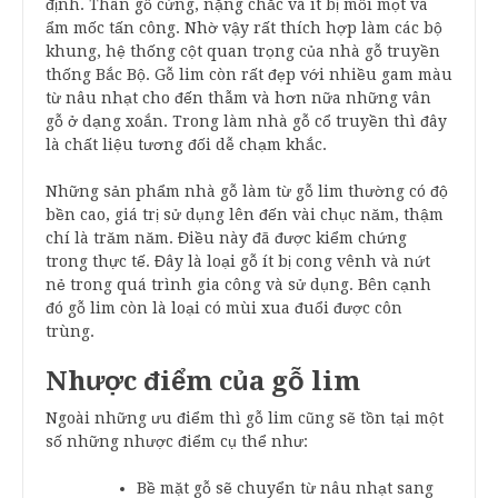
định. Thân gỗ cứng, nặng chắc và ít bị mối mọt và
ẩm mốc tấn công. Nhờ vậy rất thích hợp làm các bộ
khung, hệ thống cột quan trọng của nhà gỗ truyền
thống Bắc Bộ. Gỗ lim còn rất đẹp với nhiều gam màu
từ nâu nhạt cho đến thẫm và hơn nữa những vân
gỗ ở dạng xoắn. Trong làm nhà gỗ cổ truyền thì đây
là chất liệu tương đối dễ chạm khắc.
Những sản phẩm nhà gỗ làm từ gỗ lim thường có độ
bền cao, giá trị sử dụng lên đến vài chục năm, thậm
chí là trăm năm. Điều này đã được kiểm chứng
trong thực tế. Đây là loại gỗ ít bị cong vênh và nứt
nẻ trong quá trình gia công và sử dụng. Bên cạnh
đó gỗ lim còn là loại có mùi xua đuổi được côn
trùng.
Nhược điểm của gỗ lim
Ngoài những ưu điểm thì gỗ lim cũng sẽ tồn tại một
số những nhược điểm cụ thể như:
Bề mặt gỗ sẽ chuyển từ nâu nhạt sang