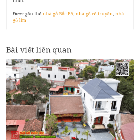
nhất.
Được gắn thẻ
nhà gỗ Bắc Bộ
,
nhà gỗ cổ truyền
,
nhà
gỗ lim
Bài viết liên quan