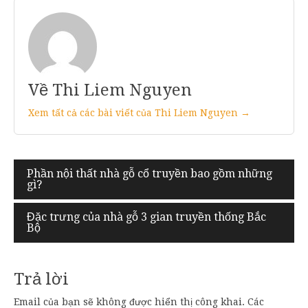
Về Thi Liem Nguyen
Xem tất cả các bài viết của Thi Liem Nguyen →
Điều
Phần nội thất nhà gỗ cổ truyền bao gồm những
gì?
hướng
bài
Đặc trưng của nhà gỗ 3 gian truyền thống Bắc
Bộ
viết
Trả lời
Email của bạn sẽ không được hiển thị công khai.
Các