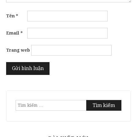
Tên
*
Email
*
Trang web
Tìm
kiếm
cho: