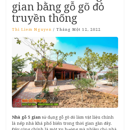
gian bằng gỗ gõ đỏ
truyền thống
Thi Liem Nguyen
/
Tháng Một 12, 2022
Nhà gỗ 5 gian
sử dụng gỗ gõ đỏ làm vật liệu chính
là nếp nhà khá phổ biến trong thời gian gần đây.
Đây cũng chính là một xu hướng mà nhiều chủ nhà