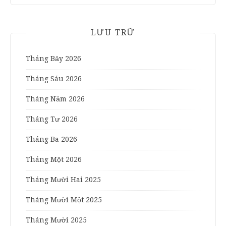
LƯU TRỮ
Tháng Bảy 2026
Tháng Sáu 2026
Tháng Năm 2026
Tháng Tư 2026
Tháng Ba 2026
Tháng Một 2026
Tháng Mười Hai 2025
Tháng Mười Một 2025
Tháng Mười 2025