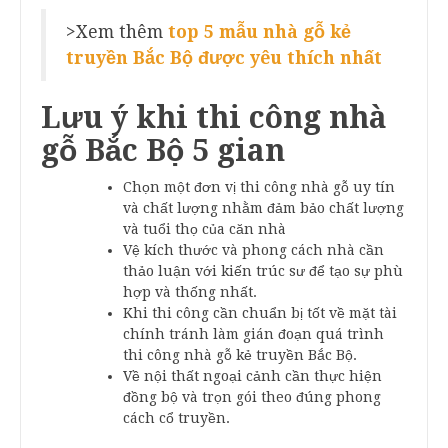
>Xem thêm
top 5 mẫu nhà gỗ kẻ
truyền Bắc Bộ được yêu thích nhất
Lưu ý khi thi công nhà
gỗ Bắc Bộ 5 gian
Chọn một đơn vị thi công nhà gỗ uy tín
và chất lượng nhằm đảm bảo chất lượng
và tuổi thọ của căn nhà
Vệ kích thước và phong cách nhà cần
thảo luận với kiến trúc sư để tạo sự phù
hợp và thống nhất.
Khi thi công cần chuẩn bị tốt về mặt tài
chính tránh làm gián đoạn quá trình
thi công nhà gỗ kẻ truyền Bắc Bộ.
Về nội thất ngoại cảnh cần thực hiện
đồng bộ và trọn gói theo đúng phong
cách cổ truyền.