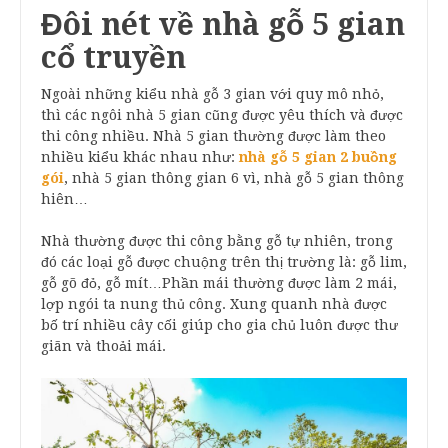
Đôi nét về nhà gỗ 5 gian
cổ truyền
Ngoài những kiểu nhà gỗ 3 gian với quy mô nhỏ,
thì các ngôi nhà 5 gian cũng được yêu thích và được
thi công nhiều. Nhà 5 gian thường được làm theo
nhiều kiểu khác nhau như:
nhà gỗ 5 gian 2 buồng
gói
, nhà 5 gian thông gian 6 vì, nhà gỗ 5 gian thông
hiên…
Nhà thường được thi công bằng gỗ tự nhiên, trong
đó các loại gỗ được chuộng trên thị trường là: gỗ lim,
gỗ gõ đỏ, gỗ mít…Phần mái thường được làm 2 mái,
lợp ngói ta nung thủ công. Xung quanh nhà được
bố trí nhiều cây cối giúp cho gia chủ luôn được thư
giãn và thoải mái.