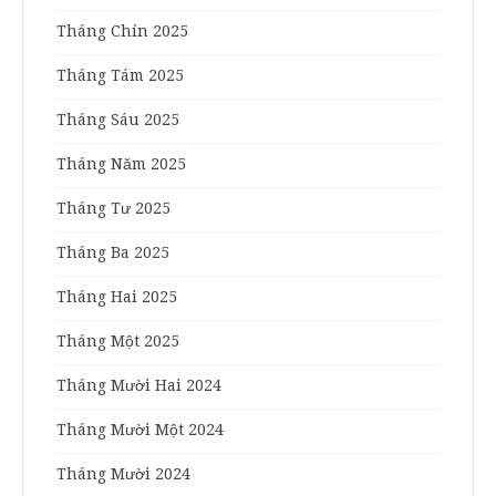
Tháng Chín 2025
Tháng Tám 2025
Tháng Sáu 2025
Tháng Năm 2025
Tháng Tư 2025
Tháng Ba 2025
Tháng Hai 2025
Tháng Một 2025
Tháng Mười Hai 2024
Tháng Mười Một 2024
Tháng Mười 2024