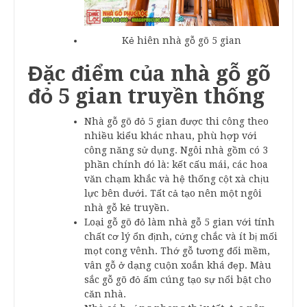
Kẻ hiên nhà gỗ gõ 5 gian
Đặc điểm của nhà gỗ gõ
đỏ 5 gian truyền thống
Nhà gỗ gõ đỏ 5 gian được thi công theo
nhiều kiểu khác nhau, phù hợp với
công năng sử dụng. Ngôi nhà gồm có 3
phần chính đó là: kết cấu mái, các hoa
văn chạm khắc và hệ thống cột xà chịu
lực bên dưới. Tất cả tạo nên một ngôi
nhà gỗ kẻ truyền.
Loại gỗ gõ đỏ làm nhà gỗ 5 gian với tính
chất cơ lý ổn định, cứng chắc và ít bị mối
mọt cong vênh. Thớ gỗ tương đối mềm,
vân gỗ ở dạng cuộn xoắn khá đẹp. Màu
sắc gỗ gõ đỏ ấm cúng tạo sự nổi bật cho
căn nhà.