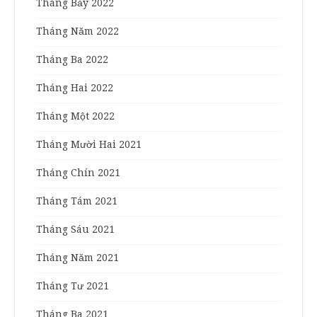
Tháng Bảy 2022
Tháng Năm 2022
Tháng Ba 2022
Tháng Hai 2022
Tháng Một 2022
Tháng Mười Hai 2021
Tháng Chín 2021
Tháng Tám 2021
Tháng Sáu 2021
Tháng Năm 2021
Tháng Tư 2021
Tháng Ba 2021