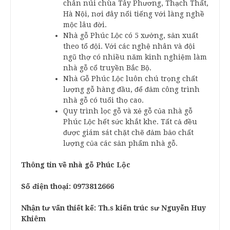
chân núi chùa Tây Phương, Thạch Thất,
Hà Nội, nơi đây nổi tiếng với làng nghề
mộc lâu đời.
Nhà gỗ Phúc Lộc có 5 xưởng, sản xuất
theo tổ đội. Với các nghệ nhân và đội
ngũ thợ có nhiều năm kinh nghiệm làm
nhà gỗ cổ truyền Bắc Bộ.
Nhà Gỗ Phúc Lộc luôn chú trọng chất
lượng gỗ hàng đầu, để đảm công trình
nhà gỗ có tuổi thọ cao.
Quy trình lọc gỗ và xẻ gỗ của nhà gỗ
Phúc Lộc hết sức khắt khe. Tất cả đều
được giám sát chặt chẽ đảm bảo chất
lượng của các sản phẩm nhà gỗ.
Thông tin về nhà gỗ Phúc Lộc
Số điện thoại: 0973812666
Nhận tư vấn thiết kế: Th.s kiến trúc sư Nguyễn Huy
Khiêm