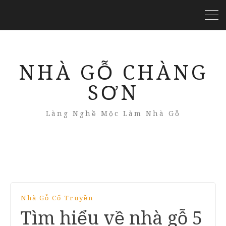
NHÀ GỖ CHÀNG
SƠN
Làng Nghề Mộc Làm Nhà Gỗ
Nhà Gỗ Cổ Truyền
Tìm hiểu về nhà gỗ 5