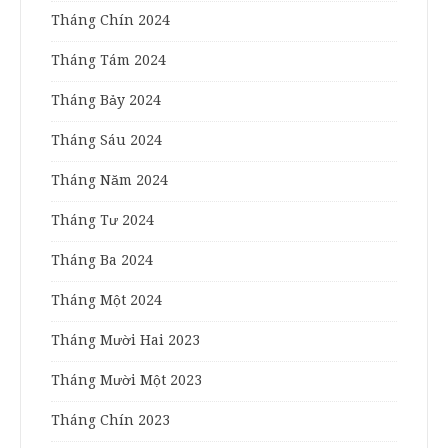
Tháng Chín 2024
Tháng Tám 2024
Tháng Bảy 2024
Tháng Sáu 2024
Tháng Năm 2024
Tháng Tư 2024
Tháng Ba 2024
Tháng Một 2024
Tháng Mười Hai 2023
Tháng Mười Một 2023
Tháng Chín 2023