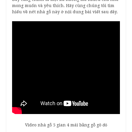
mong muốn và yêu thích. Hãy cùng chúng tôi tìm
hiểu về nét nhà gỗ này ở nội dung bài viết sau đây.
Video nhà gỗ 5 gian 4 mái bằng gỗ gõ đỏ