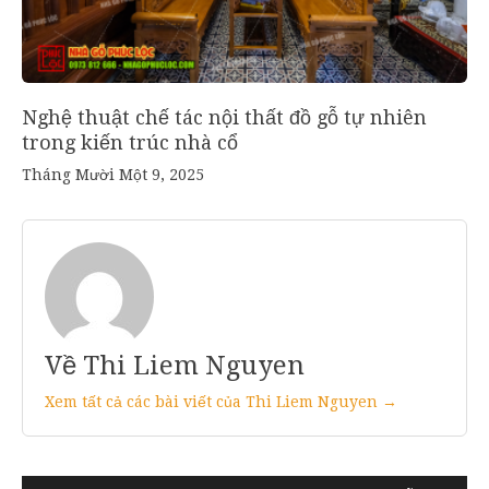
Nghệ thuật chế tác nội thất đồ gỗ tự nhiên
trong kiến trúc nhà cổ
Tháng Mười Một 9, 2025
Về Thi Liem Nguyen
Xem tất cả các bài viết của Thi Liem Nguyen →