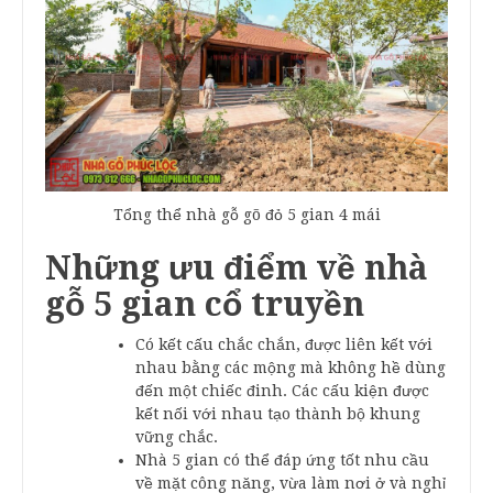
Tổng thể nhà gỗ gõ đỏ 5 gian 4 mái
Những ưu điểm về nhà
gỗ 5 gian cổ truyền
Có kết cấu chắc chắn, được liên kết với
nhau bằng các mộng mà không hề dùng
đến một chiếc đinh. Các cấu kiện được
kết nối với nhau tạo thành bộ khung
vững chắc.
Nhà 5 gian có thể đáp ứng tốt nhu cầu
về mặt công năng, vừa làm nơi ở và nghỉ