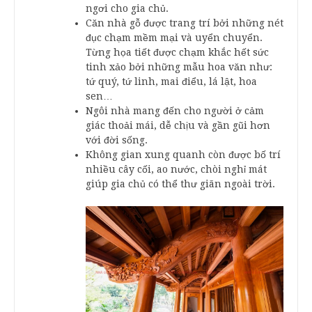
ngơi cho gia chủ.
Căn nhà gỗ được trang trí bởi những nét
đục chạm mềm mại và uyển chuyển.
Từng họa tiết được chạm khắc hết sức
tinh xảo bởi những mẫu hoa văn như:
tứ quý, tứ linh, mai điểu, lá lật, hoa
sen…
Ngôi nhà mang đến cho người ở cảm
giác thoải mái, dễ chịu và gần gũi hơn
với đời sống.
Không gian xung quanh còn được bố trí
nhiều cây cối, ao nước, chòi nghỉ mát
giúp gia chủ có thể thư giãn ngoài trời.