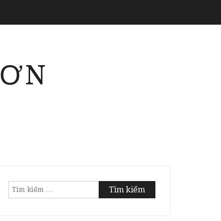
SƠN
Tìm
kiếm
cho: