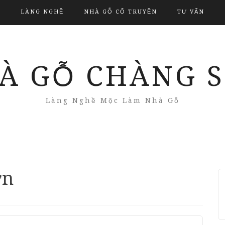
LÀNG NGHỀ
NHÀ GỖ CỔ TRUYỀN
TƯ VẤN
À GỖ CHÀNG 
Làng Nghề Mộc Làm Nhà Gỗ
ờn