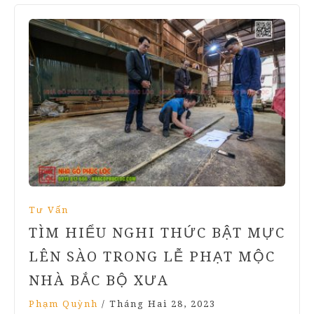
Tư Vấn
TÌM HIỂU NGHI THỨC BẬT MỰC
LÊN SÀO TRONG LỄ PHẠT MỘC
NHÀ BẮC BỘ XƯA
Phạm Quỳnh
/
Tháng Hai 28, 2023