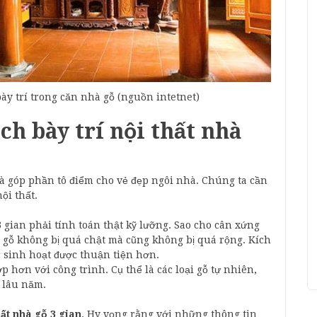
ày trí trong căn nhà gỗ (nguồn intetnet)
ch bày trí nội thất nhà
à góp phần tô điểm cho vẻ đẹp ngôi nhà. Chúng ta cần
ội thất.
3 gian phải tính toán thật kỹ lưỡng. Sao cho cân xứng
 gỗ không bị quá chật mà cũng không bị quá rộng. Kích
c sinh hoạt được thuận tiện hơn.
p hơn với công trình. Cụ thể là các loại gỗ tự nhiên,
ọ lâu năm.
hất nhà gỗ 3 gian
. Hy vọng rằng với những thông tin