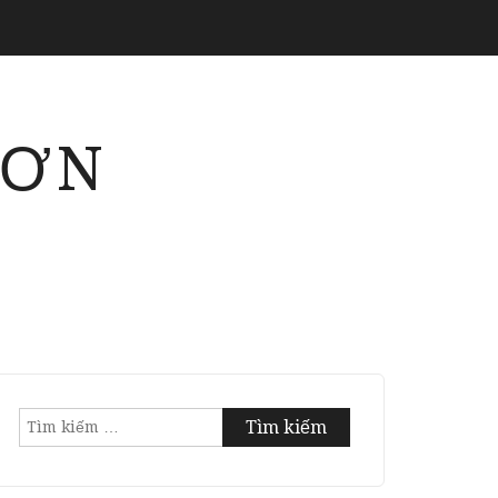
SƠN
Tìm
kiếm
cho: