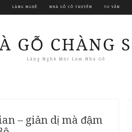
LÀNG NGHỀ
NHÀ GỖ CỔ TRUYỀN
TƯ VẤN
À GỖ CHÀNG 
Làng Nghề Mộc Làm Nhà Gỗ
gian – giản dị mà đậm
Bộ