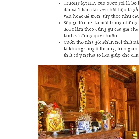
Trường kỷ: Hay còn được gọi là bộ
dài và 1 bàn dài với chất liệu là g
văn hoặc để trơn, tùy theo nhu cầu
Sập gụ tủ chè: Là một trong những 
được làm theo đúng gu của gia ch
kính và đúng quy chuẩn.
Cuốn thư nhà gỗ: Phần nội thất này
là khung song ô thoáng, trên gian
thất có ý nghĩa to lớn giúp cho c