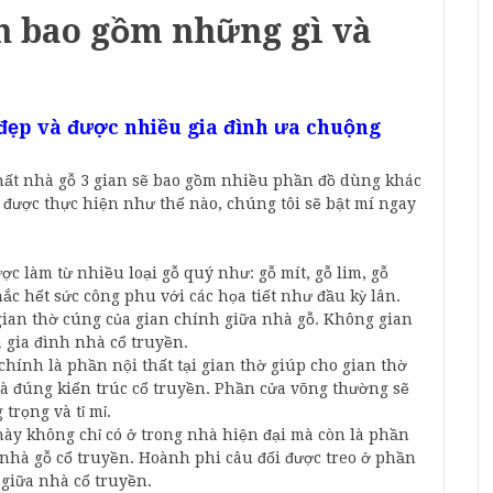
an bao gồm những gì và
đẹp và được nhiều gia đình ưa chuộng
 thất nhà gỗ 3 gian sẽ bao gồm nhiều phần đồ dùng khác
í được thực hiện như thế nào, chúng tôi sẽ bật mí ngay
ợc làm từ nhiều loại gỗ quý như: gỗ mít, gỗ lim, gỗ
c hết sức công phu với các họa tiết như đầu kỳ lân.
gian thờ cúng của gian chính giữa nhà gỗ. Không gian
 gia đình nhà cổ truyền.
hính là phần nội thất tại gian thờ giúp cho gian thờ
à đúng kiến trúc cổ truyền. Phần cửa võng thường sẽ
trọng và tỉ mỉ.
này không chỉ có ở trong nhà hiện đại mà còn là phần
nhà gỗ cổ truyền. Hoành phi câu đối được treo ở phần
 giữa nhà cổ truyền.