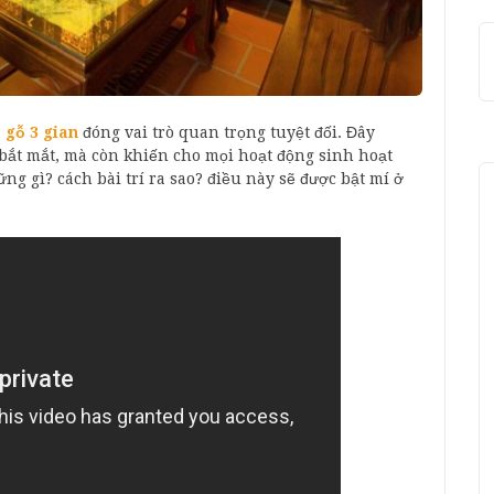
à gỗ 3 gian
đóng vai trò quan trọng tuyệt đối. Đây
 bắt mắt, mà còn khiến cho mọi hoạt động sinh hoạt
ng gì? cách bài trí ra sao? điều này sẽ được bật mí ở