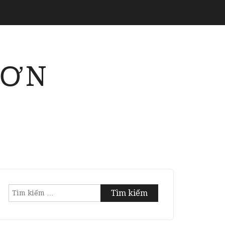
SƠN
Tìm
kiếm
cho: