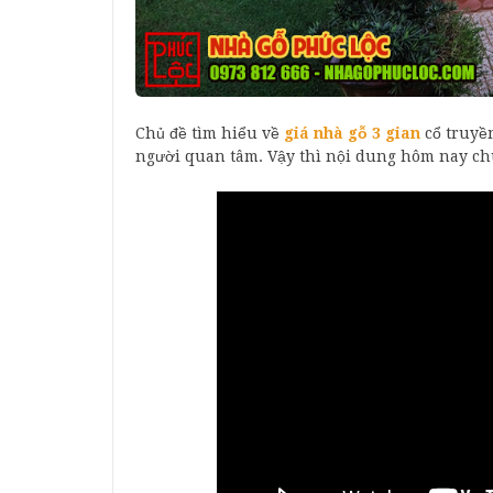
Chủ đề tìm hiểu về
giá nhà gỗ 3 gian
cổ truyền
người quan tâm. Vậy thì nội dung hôm nay chú