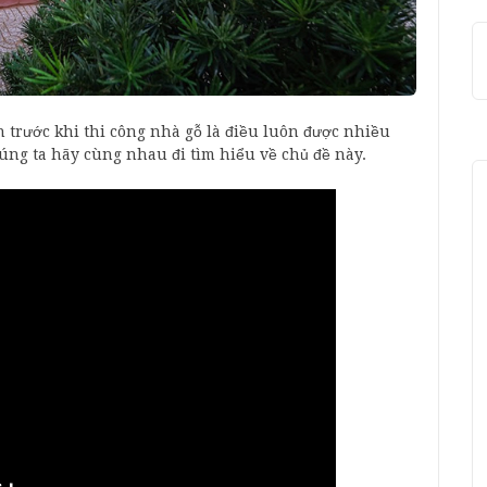
 trước khi thi công nhà gỗ là điều luôn được nhiều
ng ta hãy cùng nhau đi tìm hiểu về chủ đề này.