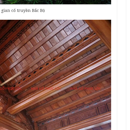
 gian cổ truyền Bắc Bộ